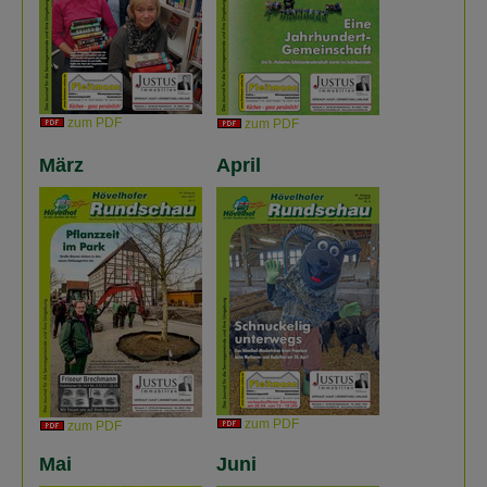
zum PDF
zum PDF
März
April
zum PDF
zum PDF
Mai
Juni