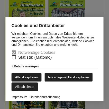
Cookies und Drittanbieter
Wir möchten Cookies und Daten von Drittanbietern
verwenden, um Ihnen ein optimales Webseiten-Erlebnis zu
ermöglichen. Sie können hier entscheiden, welche Cookies
und Drittanbieter Sie erlauben und welche nicht.
Notwendige Cookies
zum PDF
zum PDF
Statistik (Matomo)
Juli
August
Details anzeigen
Alle akzeptieren
Nur ausgewählte akzeptieren
Alle ablehnen
Impressum
Datenschutzerklärung