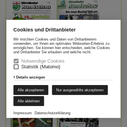
Cookies und Drittanbieter
Wir möchten Cookies und Daten von Drittanbietern
verwenden, um Ihnen ein optimales Webseiten-Erlebnis zu
ermöglichen. Sie können hier entscheiden, welche Cookies
und Drittanbieter Sie erlauben und welche nicht.
Notwendige Cookies
zum PDF
zum PDF
Statistik (Matomo)
Juli
August
Details anzeigen
Alle akzeptieren
Nur ausgewählte akzeptieren
Alle ablehnen
Impressum
Datenschutzerklärung