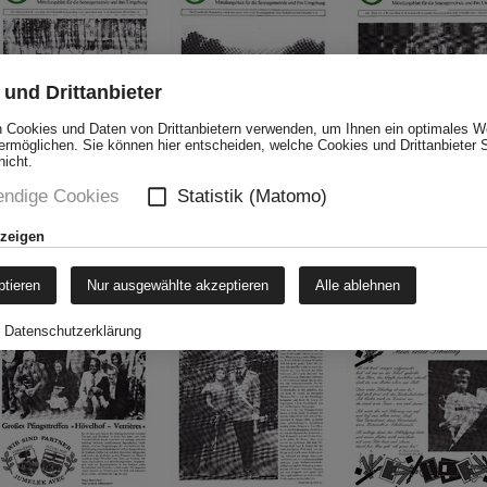
und Drittanbieter
 Cookies und Daten von Drittanbietern verwenden, um Ihnen ein optimales W
ermöglichen. Sie können hier entscheiden, welche Cookies und Drittanbieter 
nicht.
ndige Cookies
Statistik (Matomo)
zum PDF
zum PDF
zum PDF
nzeigen
Juni
Juli
August
ptieren
Nur ausgewählte akzeptieren
Alle ablehnen
Datenschutzerklärung