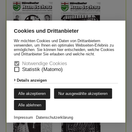
Cookies und Drittanbieter
Wir möchten Cookies und Daten von Drittanbietern
verwenden, um Ihnen ein optimales Webseiten-Erlebnis zu
ermöglichen. Sie können hier entscheiden, welche Cookies
und Drittanbieter Sie erlauben und welche nicht.
Notwendige Cookies
zum PDF
zum PDF
Statistik (Matomo)
Juli
August
Details anzeigen
Alle akzeptieren
Nur ausgewählte akzeptieren
Alle ablehnen
Impressum
Datenschutzerklärung