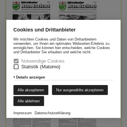
Cookies und Drittanbieter
Wir möchten Cookies und Daten von Drittanbietern
verwenden, um Ihnen ein optimales Webseiten-Erlebnis zu
ermöglichen. Sie können hier entscheiden, welche Cookies
und Drittanbieter Sie erlauben und welche nicht.
Notwendige Cookies
zum PDF
zum PDF
Statistik (Matomo)
Juli
August
Details anzeigen
Alle akzeptieren
Nur ausgewählte akzeptieren
Alle ablehnen
Impressum
Datenschutzerklärung